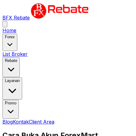
BFX Rebate
Home
Forex
List Broker
Rebate
Layanan
Promo
Blog
Kontak
Client Area
Cara Buka Akun ForexMart