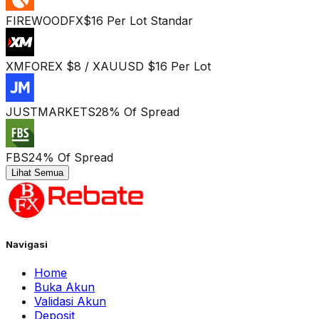
FIREWOODFX
$16 Per Lot Standar
XM
FOREX $8 / XAUUSD $16 Per Lot
JUSTMARKETS
28% Of Spread
FBS
24% Of Spread
Lihat Semua
Navigasi
Home
Buka Akun
Validasi Akun
Deposit