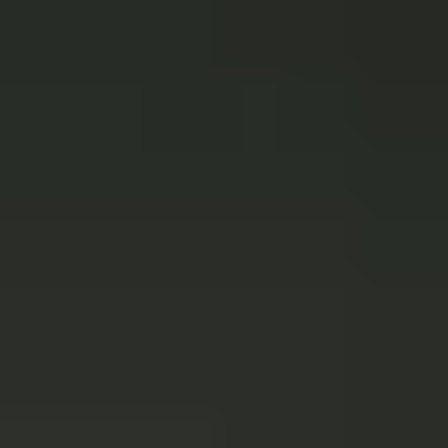
BFX Rebate
Home
Forex
List Broker
Rebate
Layanan
Promo
Blog
Kontak
Client Area
Introducing All Broker Forex