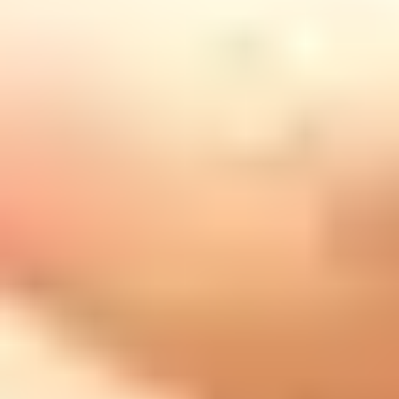
Rate Deposit
:
17500