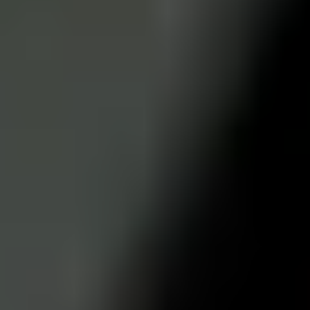
Lihat Detail Promo →