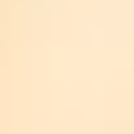
Spread
:
Floating from 1 pip