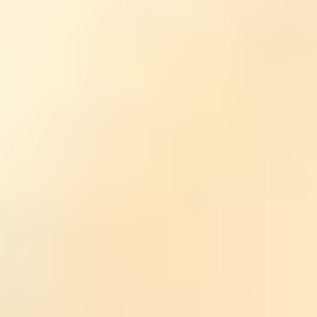
Rate Withdrawal
:
16700