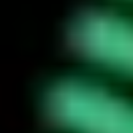
$16 Per Lot Standar
XM
FOREX $8 / XAUUSD $16 Per Lot
JUSTMARKETS
28% Of Spread
FBS
24% Of Spread