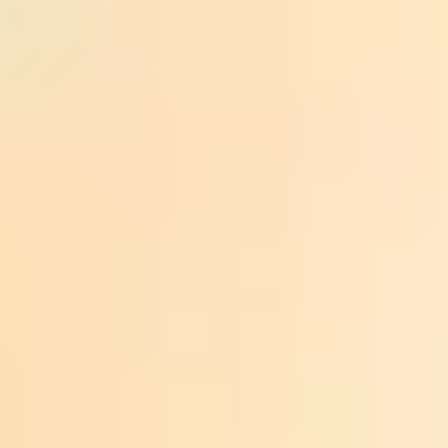
Metode
:
Bank Lokal Tersedia, BCA BNI BRI BSI
MANDIRI
Lihat Detail
FIREWOODFX
VIP IB PLUS