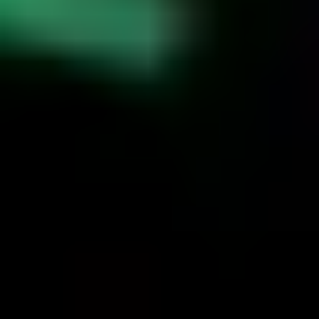
Spread
:
Fix 3 Pips