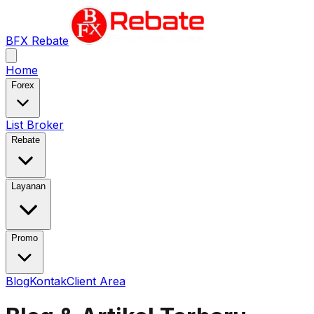
BFX Rebate
Home
Forex
List Broker
Rebate
Layanan
Promo
Blog
Kontak
Client Area